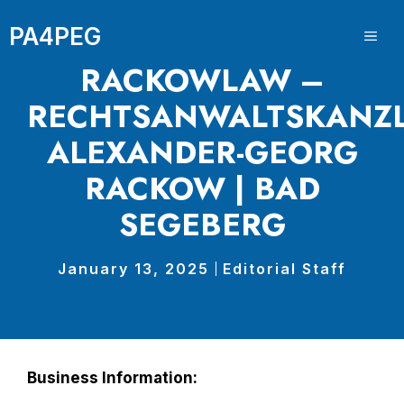
Skip
PA4PEG
to
ME
content
RACKOWLAW –
RECHTSANWALTSKANZL
ALEXANDER-GEORG
RACKOW | BAD
SEGEBERG
January 13, 2025
Editorial Staff
Business Information: